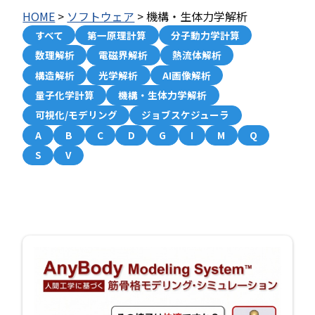
HOME
>
ソフトウェア
>
機構・生体力学解析
すべて
第一原理計算
分子動力学計算
数理解析
電磁界解析
熱流体解析
構造解析
光学解析
AI画像解析
量子化学計算
機構・生体力学解析
可視化/モデリング
ジョブスケジューラ
A
B
C
D
G
I
M
Q
S
V