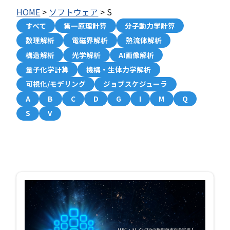
HOME
>
ソフトウェア
>
S
すべて
第一原理計算
分子動力学計算
数理解析
電磁界解析
熱流体解析
構造解析
光学解析
AI画像解析
量子化学計算
機構・生体力学解析
可視化/モデリング
ジョブスケジューラ
A
B
C
D
G
I
M
Q
S
V