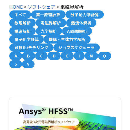
HOME
>
ソフトウェア
>
電磁界解析
すべて
第一原理計算
分子動力学計算
数理解析
電磁界解析
熱流体解析
構造解析
光学解析
AI画像解析
量子化学計算
機構・生体力学解析
可視化/モデリング
ジョブスケジューラ
A
B
C
D
G
I
M
Q
S
V