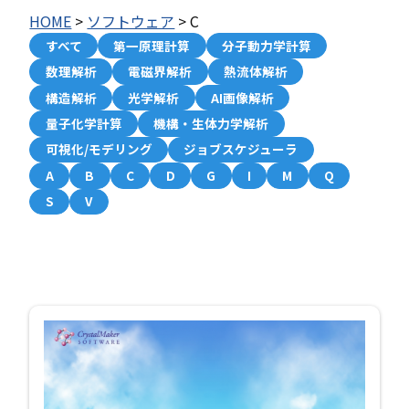
HOME
>
ソフトウェア
>
C
すべて
第一原理計算
分子動力学計算
数理解析
電磁界解析
熱流体解析
構造解析
光学解析
AI画像解析
量子化学計算
機構・生体力学解析
可視化/モデリング
ジョブスケジューラ
A
B
C
D
G
I
M
Q
S
V