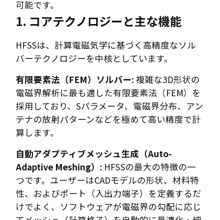
可能です。
1. コアテクノロジーと主な機能
HFSSは、計算電磁気学に基づく高精度なソル
バーテクノロジーを中核としています。
有限要素法（FEM）ソルバー:
複雑な3D形状の
電磁界解析に最も適した有限要素法（FEM）を
採用しており、Sパラメータ、電磁界分布、アン
テナの放射パターンなどを極めて高い精度で計
算します。
自動アダプティブメッシュ生成（Auto-
Adaptive Meshing）:
HFSSの最大の特徴の一
つです。ユーザーはCADモデルの形状、材料特
性、およびポート（入出力端子）を定義するだ
けでよく、ソフトウェアが電磁界の勾配に応じ
てメッシュ（計算格子）を自動的に最適化・細