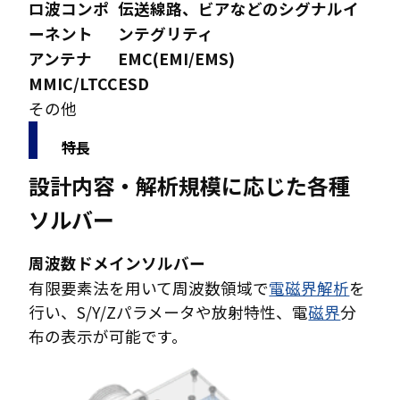
ロ波コンポ
伝送線路、ビアなどのシグナルイ
ーネント
ンテグリティ
アンテナ
EMC(EMI/EMS)
MMIC/LTCC
ESD
その他
特長
設計内容・解析規模に応じた各種
ソルバー
周波数ドメインソルバー
有限要素法を用いて周波数領域で
電磁界解析
を
行い、S/Y/Zパラメータや放射特性、電
磁界
分
布の表示が可能です。