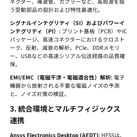
ネクター、導波管、カプラーなど、高周波を扱
う受動部品の設計および特性最適化。
シグナルインテグリティ（SI）およびパワーイ
ンテグリティ（PI）:
プリント基板（PCB）やIC
パッケージ、高速コネクターにおけるクロスト
ーク、反射、減衰の解析。PCIe、DDRメモリ
ー、USBなどの高速シリアル伝送経路の品質確
保。
EMI/EMC（電磁干渉・電磁適合性）解析:
電子
機器から放射される不要な電磁ノイズの予測
と、ノイズ対策の検証。
3. 統合環境とマルチフィジックス
連携
Ansys Electronics Desktop (AEDT):
HFSSは、