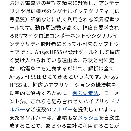
おける電磁界の挙動を精密に計算し、アンテナ
設計や通信機器のシグナルインテグリティ（信
号品質）評価などに広く利用される業界標準ツ
ールです。動作周波数が高く、精度を要求され
るRF/マイクロ波コンポーネントやシグナルイ
ンテグリティ設計者にとって不可欠なソフトウ
ェアです。Ansys HFSSが設計ツールとして幅広
く受け入れられている理由は、形状と材料定
数、給電条件を定義するだけで、解析は全て
Ansys HFSS任せにできるという点です。Ansys
HFSSは、幅広いアプリケーションの構造物を
効率的に解析するために、
有限要素法
、モーメ
ント法、これらを組み合わせたハイブリッド
ソ
ルバー
など複数の
ソルバー
を提供しています。
また各ソルバーは、高精度な
メッシュ
を自動生
成することで、あらゆる設計に利用することが