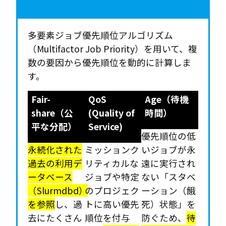
多要素ジョブ優先順位アルゴリズム
（Multifactor Job Priority）を用いて、複
数の要因から優先順位を動的に計算しま
す。
Fair-
QoS
Age（待機
share（公
(Quality of
時間）
平な分配）
Service)
優先順位の低
永続化された
ミッションク
いジョブが永
過去の利用デ
リティカルな
遠に実行され
ータベース
ジョブや特定
ない「スタベ
（Slurmdbd）
のプロジェク
ーション（餓
を参照
し、過
トに高い優先
死）状態」を
去にたくさん
順位を付与
防ぐため、
待