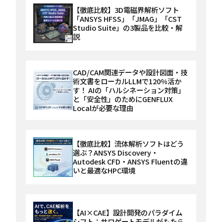
【徹底比較】3D電磁界解析ソフト
「ANSYS HFSS」「JMAG」「CST
Studio Suite」の3製品を比較・解
説
CAD/CAM関連データや設計図面・技
術文書をローカルLLMで120%活か
す！ AIの「ハルシネーション対策」
と「安全性」のためにGENFLUX
Localが必要な理由
【徹底比較】流体解析ソフトはどう
選ぶ？ANSYS Discovery・
Autodesk CFD・ANSYS Fluentの違
いと最適なHPC環境
【AI×CAE】設計開発のパラダイム
シフト：サロゲートモデルがもたら