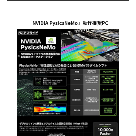
「NVIDIA PysicsNeMo」動作推奨PC