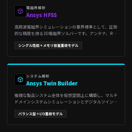
電磁界解析
Ansys HFSS
高周波電磁界シミュレーションの業界標準として、圧倒
的な精度を誇る3D電磁界ソルバーです。アンテナ、RF/
マイクロ波コンポーネント、高速インターコネクトなど
シングル性能＋メモリ容量重視モデル
の設計において、精緻な電磁波の挙動や高周波特性を解
析します。5G/6G通信デバイスの開発、自動運転向けの
車載ミリ波レーダー、電子機器のEMC/EMI（電磁ノイ
ズ）対策など、最先端のエレクトロニクス・通信分野の
開発を牽引しています。
システム解析
Ansys Twin Builder
複雑な製品システム全体を仮想空間上に構築し、マルチ
ドメインシステムシミュレーションとデジタルツインの
構築を実現するプラットフォームです。流体・構造・電
バランス型＋I/O重視モデル
磁界などの3D物理モデルから抽出したROM（低次元化
モデル）と制御システムを連携させ、システム全体の挙
動をリアルタイムかつ高精度に検証します。予防保全や