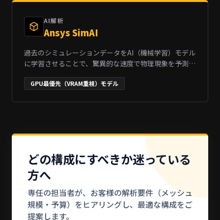
運用最適化など、製造業のDXを加速させます。
AI解析
Ansys SimAI
過去のシミュレーションデータをAI（機械学習）モデル
に学習させることで、驚異的な速度で物理現象を予測す
る最先端のクラウドネイティブなAIプラットフォームで
GPU最優先（VRAM重視）モデル
す。複雑なパラメーター変更に伴う結果を、従来のソル
バー計算の数分の一の時間で推論します。設計の初期段
階における膨大なパターンのデザインスペース探索をリ
アルタイムに実行し、開発サイクルを根本から変革しま
す。
どの構成にすべきか迷っている
方へ
専任の担当者が、お客様の解析要件（メッシュ
規模・予算）をヒアリングし、最適な構成をご
提案します。