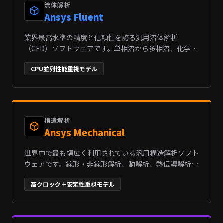
流体解析
Ansys Fluent
業界最高水準の精度と信頼性を誇る汎用流体解析
（CFD）ソフトウェアです。単相流から多相流、化学反
応、燃焼、伝熱など、あらゆる流体・熱の挙動を高精度
CPU並列性能重視モデル
にシミュレーションします。自動車の空力性能改善、
EVバッテリーや電子機器の熱対策、航空宇宙分野の翼
形状最適化など、極めて複雑な物理現象の解明に不可欠
なツールとして世界中で活用されています。
構造解析
Ansys Mechanical
世界中で最も幅広く利用されている汎用構造解析ソフト
ウェアです。線形・非線形解析、動解析、熱伝導解析、
疲労解析までを網羅し、複雑なアセンブリの接触や大変
高クロック＋安定性重視モデル
形を極めて現実に近い精度でシミュレーションします。
自動車の衝突安全評価、重機や建築物の耐久性検証、航
空機部品の軽量化設計など、製品の安全性とパフォーマ
ンスを決定づける最重要プロセスを支えます。