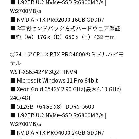
■ 1.92TB U.2 NVMe-SSD R:6800MB/s |
W:2700MB/s
■ NVIDIA RTX PRO2000 16GB GDDR7
■ 3年間センドバック方式ハードウェア保証
■約（W）176 x（D）650 x（H）438 mm
②24コアCPU×RTX PRO4000のミドルハイモ
デル
WST-XS6542YM3Q2TTNVM
■ Microsoft Windows 11 Pro 64bit
■ Xeon Gold 6542Y 2.90 GHz(最大4.10 GHz)
24C/48T
■ 512GB（64GB x8）DDR5-5600
■ 1.92TB U.2 NVMe-SSD R:6800MB/s |
W:2700MB/s
■ NVIDIA RTX PRO4000 24GB GDDR7