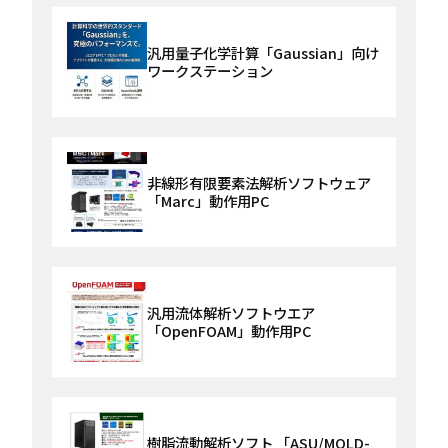
汎用量子化学計算「Gaussian」向け
ワークステーション
非線形有限要素法解析ソフトウェア
「Marc」動作用PC
汎用流体解析ソフトウエア
「OpenFOAM」動作用PC
樹脂流動解析ソフト 「ASU/MOLD-