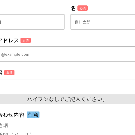
名
必須
アドレス
必須
号
必須
ハイフンなしでご記入ください。
合わせ内容
任意
依頼
希望（メール）