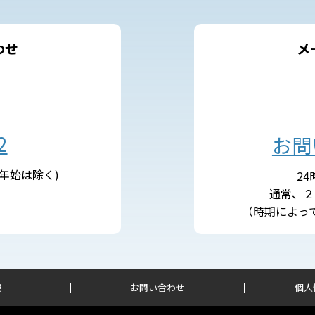
わせ
メ
2
お問
末年始は除く)
2
通常、２
（時期によっ
要
お問い合わせ
個人