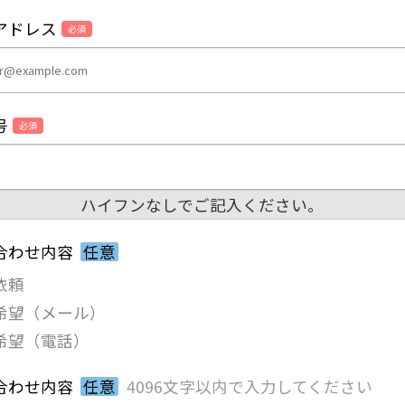
アドレス
必須
号
必須
ハイフンなしでご記入ください。
合わせ内容
任意
依頼
希望（メール）
希望（電話）
合わせ内容
任意
4096文字以内で入力してください