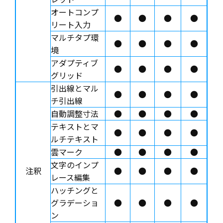
オートコンプ
●
●
●
●
リート入力
マルチタプ環
●
●
●
●
境
アダプティブ
●
●
●
●
グリッド
引出線とマル
●
●
●
●
チ引出線
自動調整寸法
●
●
●
●
テキストとマ
●
●
●
●
ルチテキスト
雲マーク
●
●
●
●
文字のインプ
注釈
●
●
●
●
レース編集
ハッチングと
グラデーショ
●
●
●
●
ン