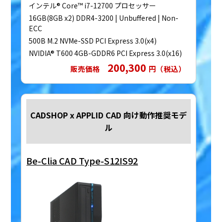
インテル® Core™ i7-12700 プロセッサー
16GB(8GB x2) DDR4-3200 | Unbuffered | Non-
ECC
500B M.2 NVMe-SSD PCI Express 3.0(x4)
NVIDIA® T600 4GB-GDDR6 PCI Express 3.0(x16)
200,300
販売価格
円（税込）
CADSHOP x APPLID CAD 向け動作推奨モデ
ル
Be-Clia CAD Type-S12IS92