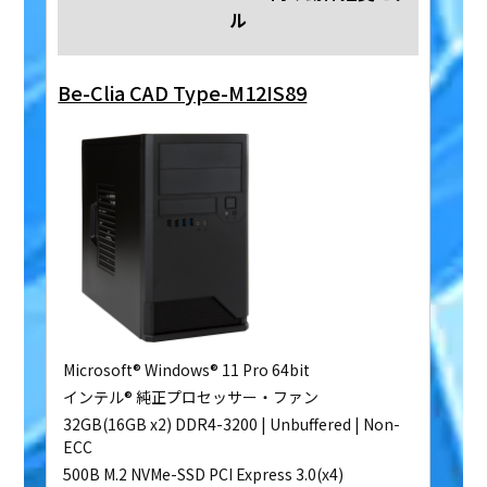
ル
Be-Clia CAD Type-M12IS89
Microsoft® Windows® 11 Pro 64bit
インテル® 純正プロセッサー・ファン
32GB(16GB x2) DDR4-3200 | Unbuffered | Non-
ECC
500B M.2 NVMe-SSD PCI Express 3.0(x4)