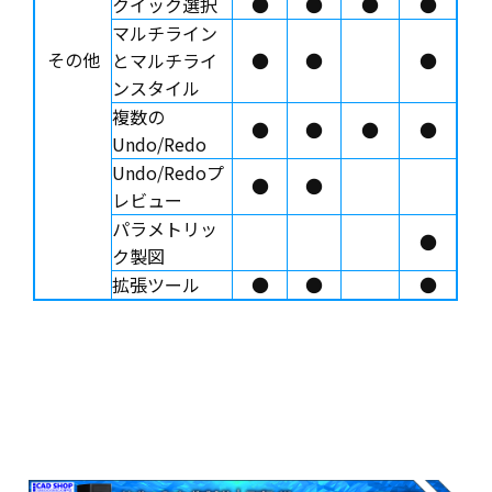
クイック選択
●
●
●
●
マルチライン
その他
とマルチライ
●
●
●
ンスタイル
複数の
●
●
●
●
Undo/Redo
Undo/Redoプ
●
●
レビュー
パラメトリッ
●
ク製図
拡張ツール
●
●
●