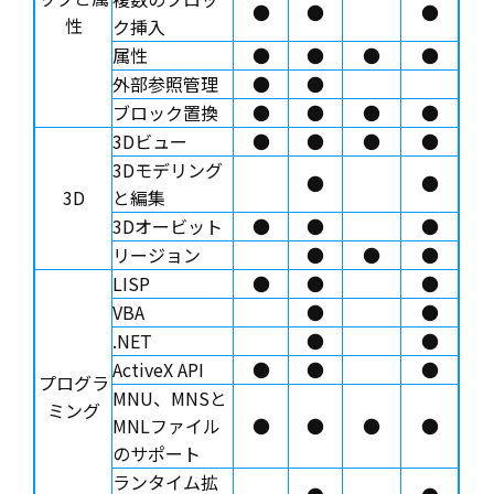
●
●
●
性
ク挿入
属性
●
●
●
●
外部参照管理
●
●
ブロック置換
●
●
●
●
3Dビュー
●
●
●
●
3Dモデリング
●
●
3D
と編集
3Dオービット
●
●
●
リージョン
●
●
●
LISP
●
●
●
VBA
●
●
.NET
●
●
ActiveX API
●
●
●
プログラ
MNU、MNSと
ミング
MNLファイル
●
●
●
●
のサポート
ランタイム拡