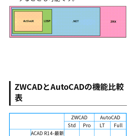
ZWCADとAutoCADの機能比較
表
ZWCAD
AutoCAD
Std
Pro
LT
Full
ACAD R14-最新