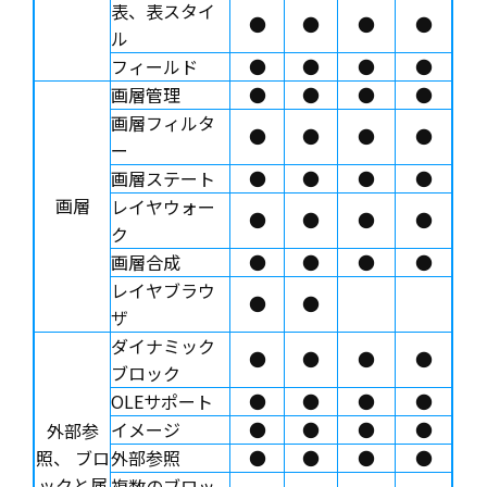
表、表スタイ
●
●
●
●
ル
フィールド
●
●
●
●
画層管理
●
●
●
●
画層フィルタ
●
●
●
●
ー
画層ステート
●
●
●
●
画層
レイヤウォー
●
●
●
●
ク
画層合成
●
●
●
●
レイヤブラウ
●
●
ザ
ダイナミック
●
●
●
●
ブロック
OLEサポート
●
●
●
●
イメージ
●
●
●
●
外部参
照、 ブロ
外部参照
●
●
●
●
ックと属
複数のブロッ