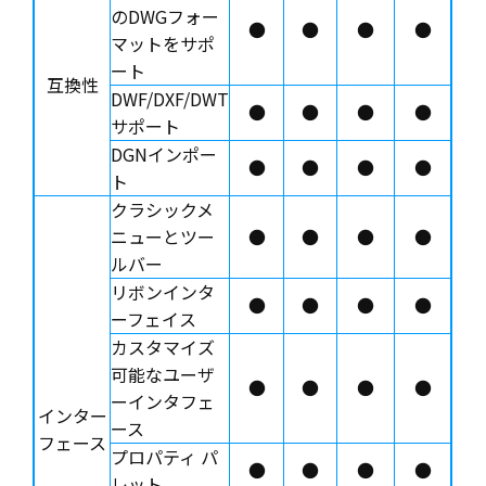
のDWGフォー
●
●
●
●
マットをサポ
ート
互換性
DWF/DXF/DWT
●
●
●
●
サポート
DGNインポー
●
●
●
●
ト
クラシックメ
ニューとツー
●
●
●
●
ルバー
リボンインタ
●
●
●
●
ーフェイス
カスタマイズ
可能なユーザ
●
●
●
●
ーインタフェ
インター
ース
フェース
プロパティ パ
●
●
●
●
レット