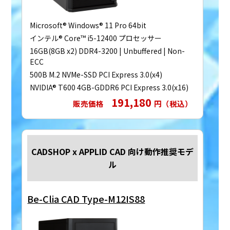
Microsoft® Windows® 11 Pro 64bit
インテル® Core™ i5-12400 プロセッサー
16GB(8GB x2) DDR4-3200 | Unbuffered | Non-
ECC
500B M.2 NVMe-SSD PCI Express 3.0(x4)
NVIDIA® T600 4GB-GDDR6 PCI Express 3.0(x16)
191,180
販売価格
円（税込）
CADSHOP x APPLID CAD 向け動作推奨モデ
ル
Be-Clia CAD Type-M12IS88