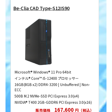
Be-Clia CAD Type-S12IS90
Microsoft® Windows® 11 Pro 64bit
インテル® Core™ i5-12400 プロセッサー
16GB(8GB x2) DDR4-3200 | Unbuffered | Non-
ECC
500B M.2 NVMe-SSD PCI Express 3.0(x4)
NVIDIA® T400 2GB-GDDR6 PCI Express 3.0(x16)
167,600
販売価格
円（税込）