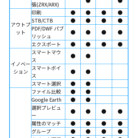
●
●
張(ZRX/ARX)
印刷
●
●
●
●
STB/CTB
●
●
●
●
アウトプ
PDF/DWF パブ
ット
●
●
●
●
リッシュ
エクスポート
●
●
●
●
スマートマウ
●
●
ス
イノベー
スマートボイ
ション
●
●
ス
スマート選択
●
●
ファイル比較
●
●
Google Earth
●
●
選択プレビュ
●
●
●
●
ー
属性のマッチ
●
●
●
●
グループ
●
●
●
●