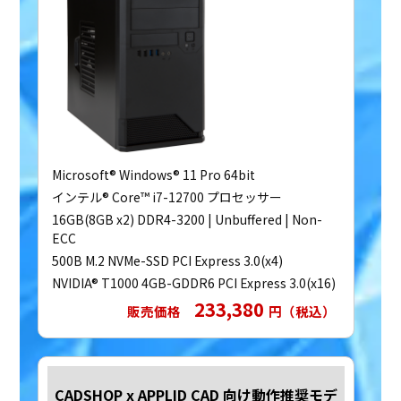
Microsoft® Windows® 11 Pro 64bit
インテル® Core™ i7-12700 プロセッサー
16GB(8GB x2) DDR4-3200 | Unbuffered | Non-
ECC
500B M.2 NVMe-SSD PCI Express 3.0(x4)
NVIDIA® T1000 4GB-GDDR6 PCI Express 3.0(x16)
233,380
販売価格
円（税込）
CADSHOP x APPLID CAD 向け動作推奨モデ