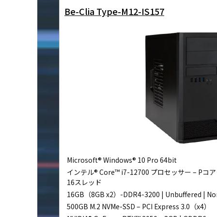
Be-Clia Type-M12-IS157
Microsoft® Windows® 10 Pro 64bit
インテル® Core™ i7-12700 プロセッサー – Pコア：
16スレッド
16GB（8GB x2）-DDR4-3200 | Unbuffered | N
500GB M.2 NVMe-SSD – PCI Express 3.0（x4）