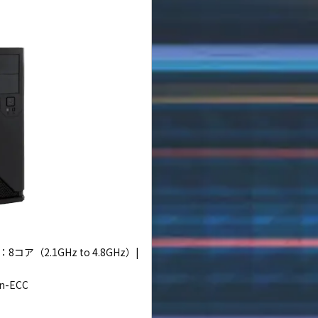
8コア（2.1GHz to 4.8GHz）|
on-ECC