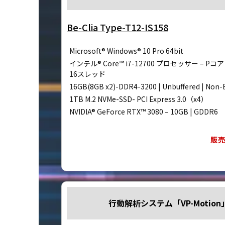
Be-Clia Type-T12-IS158
Microsoft® Windows® 10 Pro 64bit
インテル® Core™ i7-12700 プロセッサー – Pコア：
16スレッド
16GB(8GB x2)-DDR4-3200 | Unbuffered | Non-
1TB M.2 NVMe-SSD- PCI Express 3.0（x4）
NVIDIA® GeForce RTX™ 3080 – 10GB | GDDR6
販
行動解析システム「VP-Motio