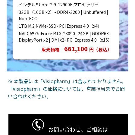
インテル® Core™ i9-12900K プロセッサー
32GB（16GB x2）- DDR4-3200 | Unbuffered |
Non-ECC
1TB M.2 NVMe-SSD- PCI Express 4.0（x4）
NVIDIA® GeForce RTX™ 3090- 24GB | GDDR6X-
DisplayPort x2 | DMI x2- PCI Express 4.0（x16）
661,100
販売価格
円（税込）
※ 本製品には「Visiopharm」は含まれておりません。
「Visiopharm」の価格については、営業担当までお問
い合わせください。
お問い合わせ、ご相談は