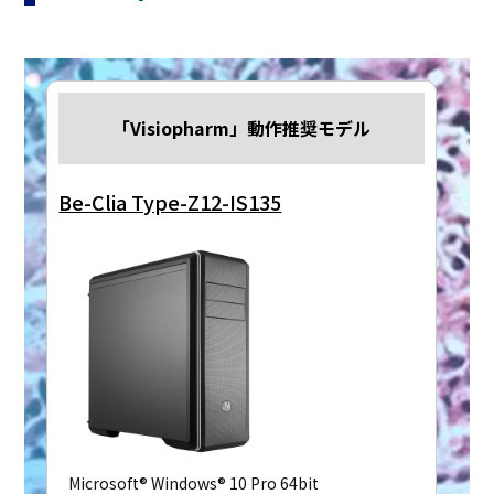
「Visiopharm」動作推奨モデル
Be-Clia Type-Z12-IS135
Microsoft® Windows® 10 Pro 64bit