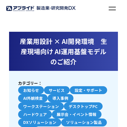
産業用設計 × AI開発環境 生
産現場向け AI運用基盤モデル
のご紹介
カテゴリー：
お知らせ
サービス
設定・サポート
AI外観検査
導入事例
ワークステーション
デスクトップPC
ハードウェア
展示会・イベント情報
DXソリューション
ソリューション製品