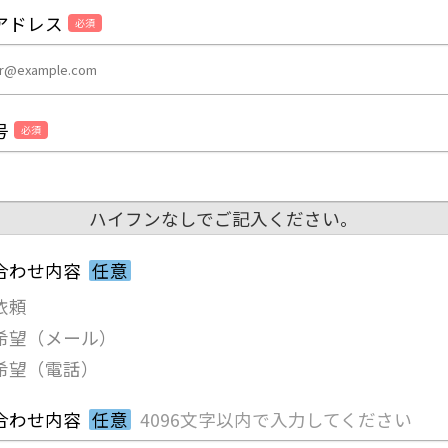
アドレス
必須
号
必須
ハイフンなしでご記入ください。
合わせ内容
任意
依頼
希望（メール）
希望（電話）
合わせ内容
任意
4096文字以内で入力してください