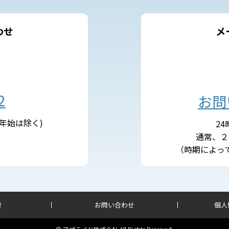
わせ
メ
2
お問
末年始は除く)
2
通常、２
（時期によっ
要
お問い合わせ
個人