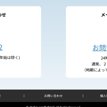
わせ
メ
2
お問
末年始は除く)
2
通常、２
（時期によっ
要
お問い合わせ
個人