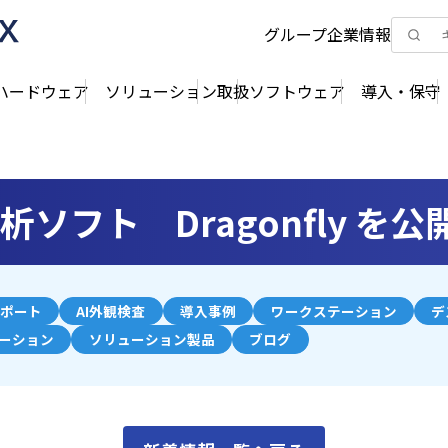
グループ企業情報
ハードウェア
ソリューション
取扱ソフトウェア
導入・保守
析ソフト Dragonfly を
ポート
AI外観検査
導入事例
ワークステーション
デ
ューション
ソリューション製品
ブログ