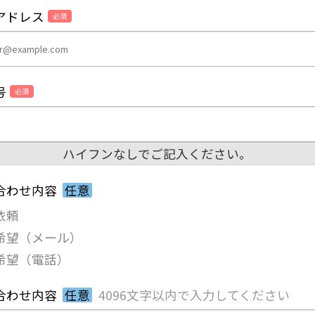
アドレス
必須
号
必須
ハイフンなしでご記入ください。
合わせ内容
任意
依頼
希望（メール）
希望（電話）
合わせ内容
任意
4096文字以内で入力してください