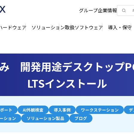
グループ企業情報
ハードウェア
ソリューション
取扱ソフトウェア
導入・保守
済み 開発用途デスクトップPC 最
LTSインストール
ポート
AI外観検査
導入事例
ワークステーション
デ
ューション
ソリューション製品
ブログ