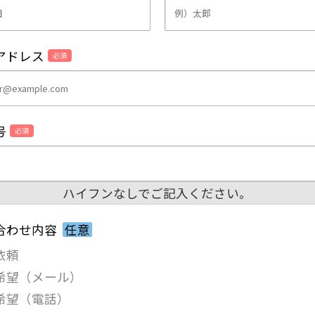
アドレス
必須
号
必須
ハイフンなしでご記入ください。
合わせ内容
任意
依頼
希望（メール）
希望（電話）