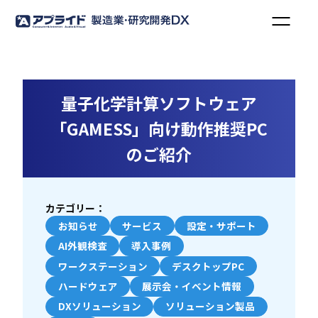
量子化学計算ソフトウェア
「GAMESS」向け動作推奨PC
のご紹介
カテゴリー：
お知らせ
サービス
設定・サポート
AI外観検査
導入事例
ワークステーション
デスクトップPC
ハードウェア
展示会・イベント情報
DXソリューション
ソリューション製品