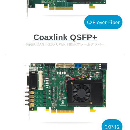
CXP-over-Fiber
Coaxlink QSFP+
4接続COAXPRESS-OVER-FIBERフレームグラバー
CXP-12