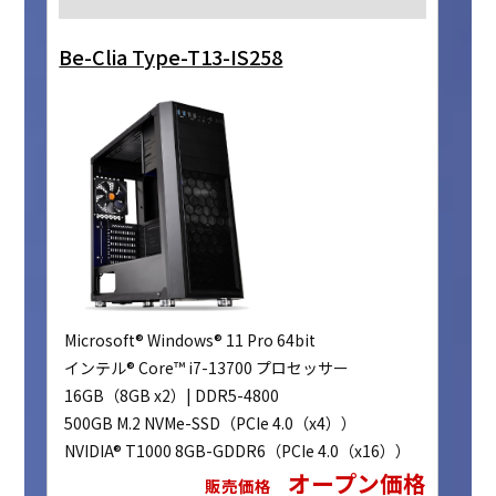
Be-Clia Type-T13-IS258
Microsoft® Windows® 11 Pro 64bit
インテル® Core™ i7-13700 プロセッサー
16GB（8GB x2）| DDR5-4800
500GB M.2 NVMe-SSD（PCIe 4.0（x4））
NVIDIA® T1000 8GB-GDDR6（PCIe 4.0（x16））
オープン価格
販売価格