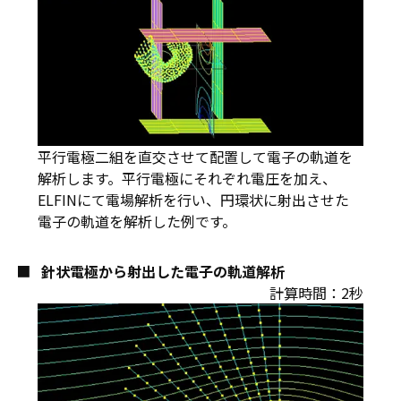
平行電極二組を直交させて配置して電子の軌道を
解析します。平行電極にそれぞれ電圧を加え、
ELFINにて電場解析を行い、円環状に射出させた
電子の軌道を解析した例です。
針状電極から射出した電子の軌道解析
計算時間：2秒