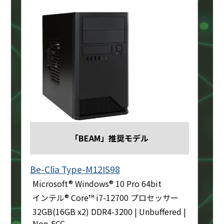
「BEAM」推奨モデル
Be-Clia Type-M12IS98
Microsoft® Windows® 10 Pro 64bit
インテル® Core™ i7-12700 プロセッサー
32GB(16GB x2) DDR4-3200 | Unbuffered |
Non-ECC