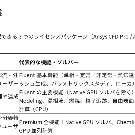
態
3 つのライセンスパッケージ（Ansys CFD Pro / A
代表的な機能・ソルバー
部流・外
Fluent 基本機能（単相・定常／非定常・熱
ユーザー
ッシュ生成、パラメトリックスタディ、ローカ
Fluent の主要機能（Native GPU ソルバを除く）＋C
理や連成
Modeling、混相流、燃焼、粒子追跡、自由表
計算（CPU）
や分野特
Premium 全機能＋Native GPU ソルバ、Che
ドユーザ
GPU 並列計算