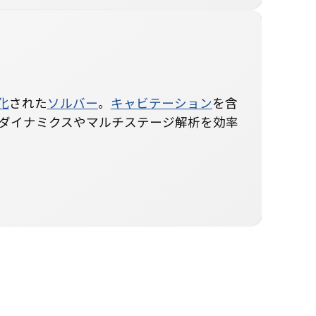
化
された
ソルバー
。
キャビテーション
を含
ダイナミクスやマルチステージ解析を効率