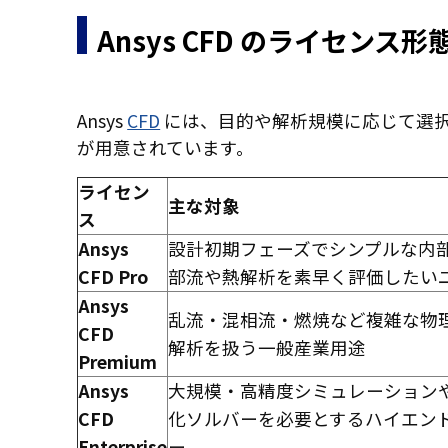
Ansys CFD のライセンス形
Ansys
CFD
には、目的や解析規模に応じて選択できる 
が用意されています。
ライセン
主な対象
ス
Ansys
設計初期フェーズでシンプルな内
CFD Pro
部流や熱解析を素早く評価したい
Ansys
乱流・混相流・燃焼など複雑な物
CFD
解析を扱う一般産業用途
Premium
Ansys
大規模・高精度シミュレーション
CFD
化ソルバーを必要とするハイエン
Enterprise
ー