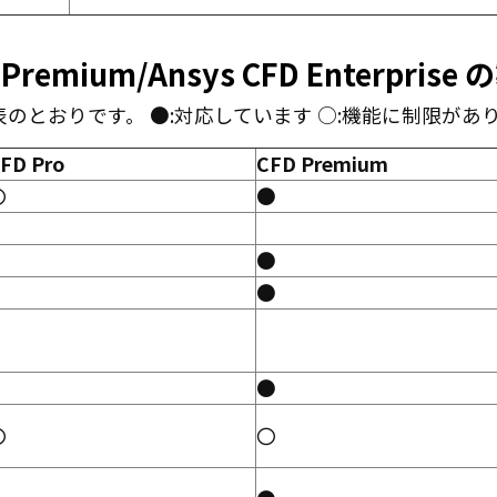
FD Premium/Ansys CFD Enterpri
とおりです。 ●:対応しています ○:機能に制限があ
FD Pro
CFD Premium
〇
●
●
●
●
〇
〇