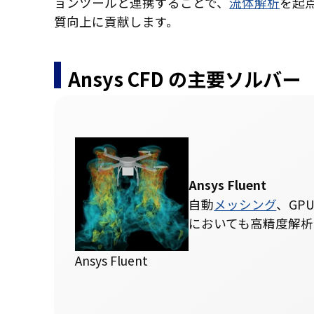
ョンツールと連携することで、
流体解析
を起
質向上に貢献します。
Ansys CFD の主要ソルバー
Ansys Fluent
自動
メッシング
、GP
においても高精度解
Ansys Fluent