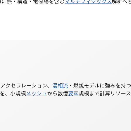
点に熱・構造・電磁場を含む
マルチフィジックス
解析へ
Uアクセラレーション、
混相流
・燃焼モデルに強みを持
析を、小規模
メッシュ
から数億
要素
規模まで計算リソース