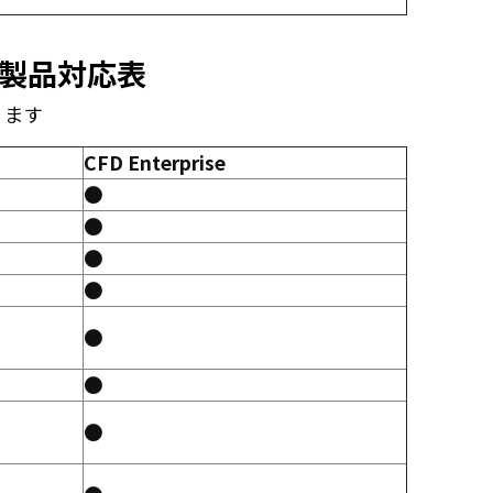
se の製品対応表
ります
CFD Enterprise
●
●
●
●
●
●
●