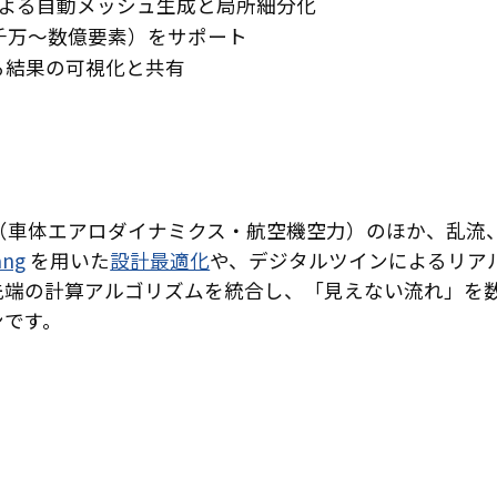
eshing による自動メッシュ生成と局所細分化
千万～数億要素）をサポート
る結果の可視化と共有
（車体エアロダイナミクス・航空機空力）のほか、乱流
ang
を用いた
設計最適化
や、デジタルツインによるリア
ルと最先端の計算アルゴリズムを統合し、「見えない流れ」
ンです。