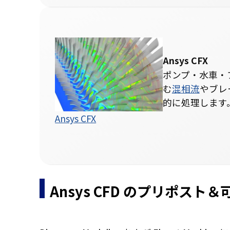
Ansys CFX
ポンプ・水車・
む
混相流
やブレ
的に処理します
Ansys CFX
Ansys CFD のプリポスト