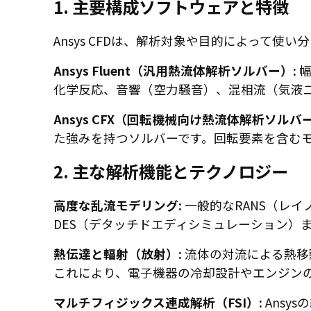
1. 主要構成ソフトウェアと特徴
Ansys CFDは、解析対象や目的によって
Ansys Fluent（汎用熱流体解析ソルバー）:
幅
化学反応、音響（空力騒音）、混相流（気液
Ansys CFX（回転機械向け熱流体解析ソルバー
た強みを持つソルバーです。回転要素を含む
2. 主な解析機能とテクノロジー
高度な乱流モデリング:
一般的なRANS（レ
DES（デタッチドエディシミュレーション）
熱伝達と輻射（放射）:
流体の対流による熱移
これにより、電子機器の冷却設計やエンジン
マルチフィジックス連成解析（FSI）:
Ansys