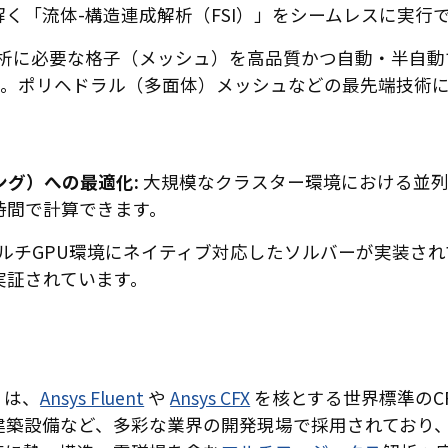
く「流体-構造連成解析（FSI）」をシームレスに実行
析に必要な格子（メッシュ）を高品質かつ自動・半自動で
内蔵しています。ポリヘドラル（多面体）メッシュなどの最先端技
ング）への最適化:
大規模なクラスター環境における並列
時間で計算できます。
ntにはマルチGPU環境にネイティブ対応したソルバーが実装
実証されています。
s）は、
Ansys Fluent
や
Ansys CFX
を核とする世界標準のC
築設備など、多彩な業界の開発現場で採用されており、A