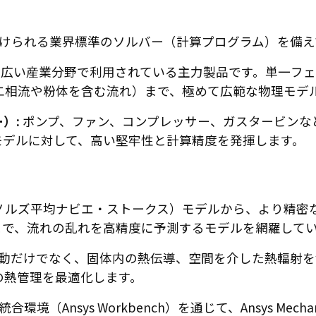
使い分けられる業界標準のソルバー（計算プログラム）を備
広い産業分野で利用されている主力製品です。単一フェ
二相流や粉体を含む流れ）まで、極めて広範な物理モデ
）:
ポンプ、ファン、コンプレッサー、ガスタービンな
モデルに対して、高い堅牢性と計算精度を発揮します。
イノルズ平均ナビエ・ストークス）モデルから、より精密
まで、流れの乱れを高精度に予測するモデルを網羅して
動だけでなく、固体内の熱伝導、空間を介した熱輻射を
の熱管理を最適化します。
の統合環境（Ansys Workbench）を通じて、Ansys M