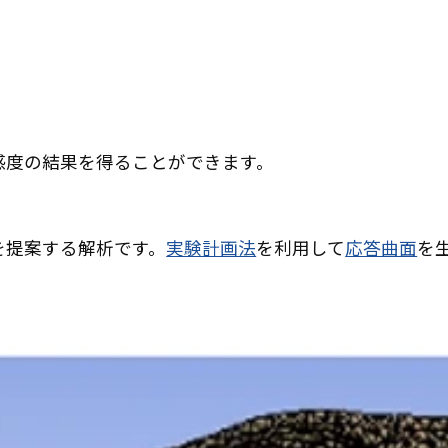
感度の結果を得ることができます。
を提案する解析です。
実験計画法
を利用して
応答曲面
を