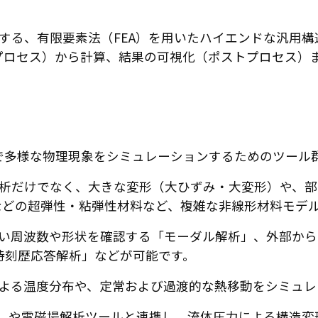
社が開発・提供する、有限要素法（FEA）を用いたハイエンド
プロセス）から計算、結果の可視化（ポストプロセス）
トウェア内で多様な物理現象をシミュレーションするためのツー
析だけでなく、大きな変形（大ひずみ・大変形）や、部
などの超弾性・粘弾性材料など、複雑な非線形材料モデ
い周波数や形状を確認する「モーダル解析」、外部から
時刻歴応答解析」などが可能です。
よる温度分布や、定常および過渡的な熱移動をシミュレ
D）や電磁場解析ツールと連携し、流体圧力による構造変