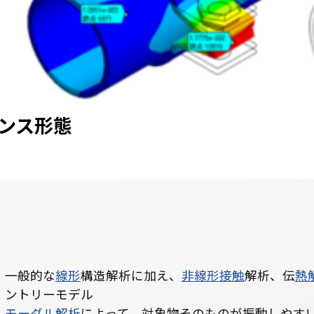
イセンス形態
一般的な
線形
構造解析に加え、
非線形接触
解析、伝
熱
ントリーモデル
モーダル解析
によって、対象物そのものが振動しやす