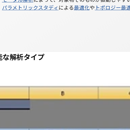
パラメトリックスタディ
による
最適化
や
トポロジー最
実行可能な解析タイプ