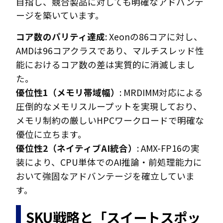
目指し、競合製品に対しても明確なアドバンテ
ージを築いています。
コア数のパリティ達成
: Xeonの86コアに対し、
AMDは96コアクラスであり、マルチスレッド性
能におけるコア数の差は実質的に消滅しまし
た。
優位性1（メモリ帯域幅）
: MRDIMM対応による
圧倒的なメモリスループットを実現しており、
メモリ制約の厳しいHPCワークロードで明確な
優位に立ちます。
優位性2（ネイティブAI統合）
: AMX-FP16の実
装により、CPU単体でのAI推論・前処理能力に
おいて強固なアドバンテージを確立していま
す。
SKU戦略と「スイートスポッ