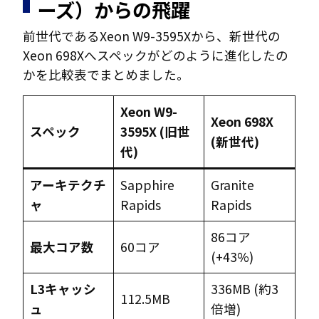
ーズ）からの飛躍
前世代であるXeon W9-3595Xから、新世代の
Xeon 698Xへスペックがどのように進化したの
かを比較表でまとめました。
Xeon W9-
Xeon 698X
スペック
3595X (旧世
(新世代)
代)
アーキテクチ
Sapphire
Granite
ャ
Rapids
Rapids
86コア
最大コア数
60コア
(+43%)
L3キャッシ
336MB (約3
112.5MB
ュ
倍増)