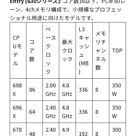
Entry (630シリーズ)
: コア数16以下、PCIe 80レ
ーン、4chメモリ構成で、小規模なプロフェッ
ショナル用途に向けたモデルです。
ベ
L3
メモ
CP
ース
キャ
コ
最大
リチ
Uモ
ク
ッシ
ア
クロ
ャン
TDP
デ
ロ
ュ
数
ック
ネル
ル
ッ
(MB
数
ク
)
698
2.00
4.8
350
86
336
8
X
GHz
GHz
W
696
2.40
4.8
350
64
336
8
X
GHz
GHz
W
678
2.40
4.9
300
48
192
8